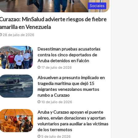
Sociales
Curazao: MinSalud advierte riesgos de fiebre
amarilla en Venezuela
28 de julio de 2026
Desestiman pruebas acusatorias
contra los cinco deportados de
Aruba detenidos en Falcón
17 de julio de 2026
Absuelven a presunto implicado en
tragedia marítima que dejó 15
migrantes venezolanos muertos
rumbo a Curazao
10 de julio de 2026
Aruba y Curazao apoyan el puente
aéreo, envían donaciones y aportan
voluntarios para auxiliar a las víctimas
de los terremotos
5 de julio de 2026