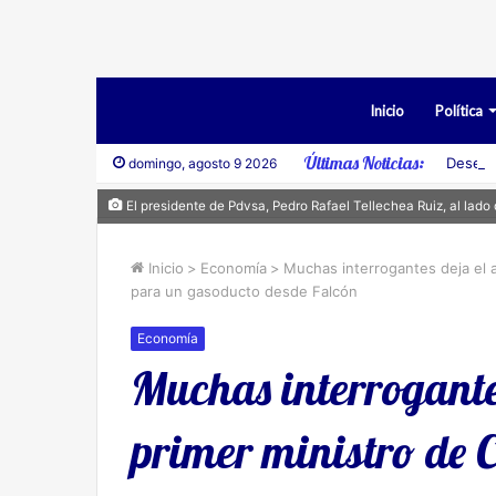
Inicio
Política
Últimas Noticias:
Desest
domingo, agosto 9 2026
El presidente de Pdvsa, Pedro Rafael Tellechea Ruiz, al lado d
Inicio
>
Economía
>
Muchas interrogantes deja el a
para un gasoducto desde Falcón
Economía
Muchas interrogante
primer ministro de 