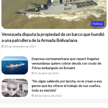
k
Política
Venezuela disputa la propiedad de un barco que hundió
a una patrullera de la Armada Bolivariana
29 de diciembre de 2021
Empresa norteamericana que reparó fragatas
venezolanas quiere cobrar deuda con crudo de
Pdvsa embargado en Bonaire
15 de abril de 2024
“No sigan saliendo por lancha, no le crean a esa
gente que les ofrece el trabajo de sus sueños,
todo es mentira”
28 de marzo de 2022