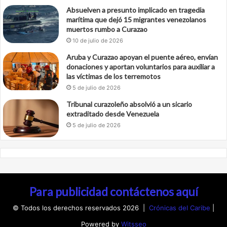
Absuelven a presunto implicado en tragedia
marítima que dejó 15 migrantes venezolanos
muertos rumbo a Curazao
10 de julio de 2026
Aruba y Curazao apoyan el puente aéreo, envían
donaciones y aportan voluntarios para auxiliar a
las víctimas de los terremotos
5 de julio de 2026
Tribunal curazoleño absolvió a un sicario
extraditado desde Venezuela
5 de julio de 2026
Para publicidad contáctenos aquí
© Todos los derechos reservados 2026 |
Crónicas del Caribe
|
Powered by
Witsseo