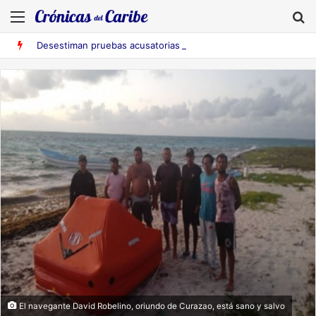
Menú
B
Desestiman pruebas acusatorias contra los cinco deportados de Aruba detenidos en Falcón
El navegante David Robelino, oriundo de Curazao, está sano y salvo