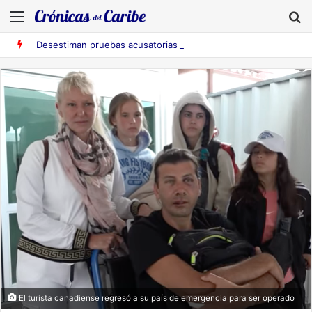
Menú
B
Desestiman pruebas acusatorias contra los cinco deportados de Aruba detenidos en Falcón
El turista canadiense regresó a su país de emergencia para ser operado