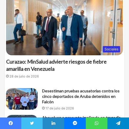
Sociales
Curazao: MinSalud advierte riesgos de fiebre
amarilla en Venezuela
28 de julio de 2026
Desestiman pruebas acusatorias contra los
cinco deportados de Aruba detenidos en
Falcón
17 de julio de 2026
Absuelven a presunto implicado en tragedia
marítima que dejó 15 migrantes venezolanos
muertos rumbo a Curazao
Facebook
Twitter
LinkedIn
Messenger
WhatsApp
Telegram