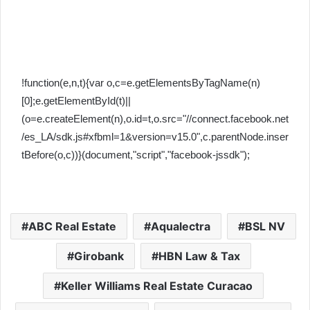
!function(e,n,t){var o,c=e.getElementsByTagName(n)
[0];e.getElementById(t)||
(o=e.createElement(n),o.id=t,o.src="//connect.facebook.net
/es_LA/sdk.js#xfbml=1&version=v15.0",c.parentNode.inser
tBefore(o,c))}(document,"script","facebook-jssdk");
ABC Real Estate
Aqualectra
BSL NV
Girobank
HBN Law & Tax
Keller Williams Real Estate Curacao