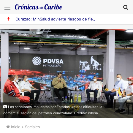
Menú
B
Curazao: MinSalud advierte riesgos de fiebre amarilla en Venezuela
Las sanciones impuestas por Estados Unidos dificultan la
comercialización del petróleo venezolano. Crédito: Pdvsa
Inicio
>
Sociales