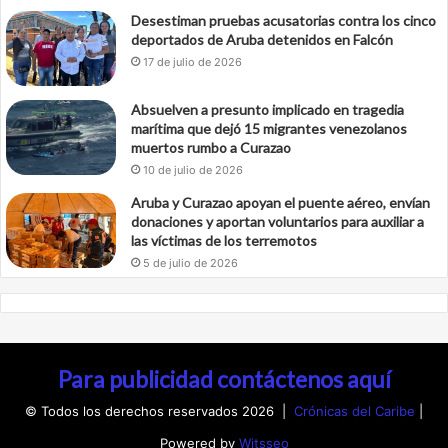
Desestiman pruebas acusatorias contra los cinco
deportados de Aruba detenidos en Falcón
17 de julio de 2026
Absuelven a presunto implicado en tragedia
marítima que dejó 15 migrantes venezolanos
muertos rumbo a Curazao
10 de julio de 2026
Aruba y Curazao apoyan el puente aéreo, envían
donaciones y aportan voluntarios para auxiliar a
las víctimas de los terremotos
5 de julio de 2026
Para publicidad contáctenos aquí
© Todos los derechos reservados 2026 |
Crónicas del Caribe
|
Powered by
Witsseo