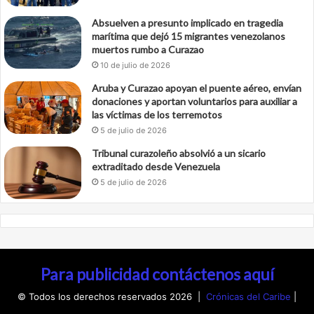
Absuelven a presunto implicado en tragedia
marítima que dejó 15 migrantes venezolanos
muertos rumbo a Curazao
10 de julio de 2026
Aruba y Curazao apoyan el puente aéreo, envían
donaciones y aportan voluntarios para auxiliar a
las víctimas de los terremotos
5 de julio de 2026
Tribunal curazoleño absolvió a un sicario
extraditado desde Venezuela
5 de julio de 2026
Para publicidad contáctenos aquí
© Todos los derechos reservados 2026 |
Crónicas del Caribe
|