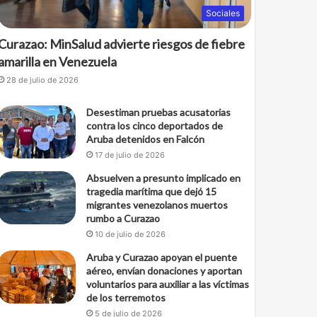
Sociales
Curazao: MinSalud advierte riesgos de fiebre
amarilla en Venezuela
28 de julio de 2026
Desestiman pruebas acusatorias
contra los cinco deportados de
Aruba detenidos en Falcón
17 de julio de 2026
Absuelven a presunto implicado en
tragedia marítima que dejó 15
migrantes venezolanos muertos
rumbo a Curazao
10 de julio de 2026
Aruba y Curazao apoyan el puente
aéreo, envían donaciones y aportan
voluntarios para auxiliar a las víctimas
de los terremotos
5 de julio de 2026