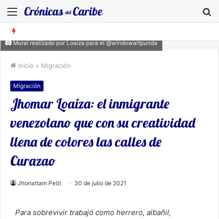
Menú
B
Mural realizado por Loaiza para el @windowartpunda
Inicio
>
Migración
Migración
Jhomar Loaiza: el inmigrante
venezolano que con su creatividad
llena de colores las calles de
Curazao
Jhonattam Petit
30 de julio de 2021
Para sobrevivir trabajó como herrero, albañil,