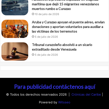
marítima que dejó 15 migrantes venezolanos
muertos rumbo a Curazao
10 de julio de 2026
Aruba y Curazao apoyan el puente aéreo, envían
donaciones y aportan voluntarios para auxiliar a
las víctimas de los terremotos
5 de julio de 2026
Tribunal curazoleño absolvió a un sicario
extraditado desde Venezuela
5 de julio de 2026
Para publicidad contáctenos aquí
© Todos los derechos reservados 2026 |
Crónicas del Caribe
|
Powered by
Witsseo