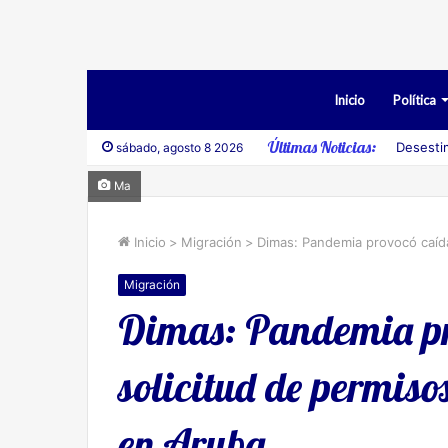
Inicio
Política
Últimas Noticias:
Desesti
sábado, agosto 8 2026
Ma
Inicio
>
Migración
>
Dimas: Pandemia provocó caída 
Migración
Dimas: Pandemia pr
solicitud de permiso
en Aruba