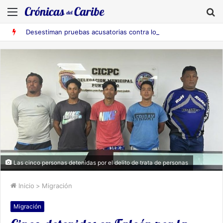
Menú
B
Desestiman pruebas acusatorias contra los cinco deportados de Aruba detenidos en Falcón
Las cinco personas detenidas por el delito de trata de personas
Inicio
>
Migración
Migración