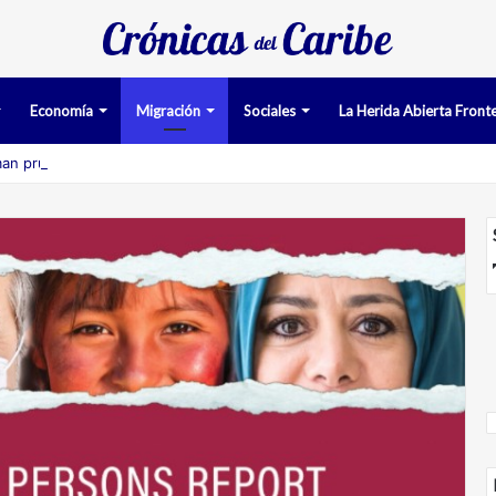
Economía
Migración
Sociales
La Herida Abierta Fronte
an pruebas acusatorias contra los cinco deportados de Aruba detenido