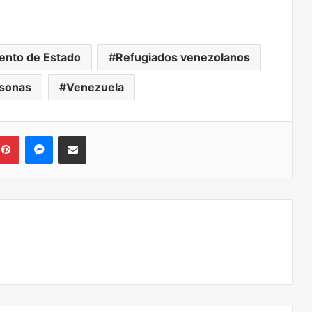
ento de Estado
Refugiados venezolanos
rsonas
Venezuela
kedIn
Pinterest
Messenger
Compartir via correo electrónico