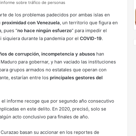
 informe sobre tráfico de personas
arte de los problemas padecidos por ambas islas en
u
proximidad con Venezuela
, un territorio que figura en
a, pues “
no hace ningún esfuerzo
” para impedir el
ni siquiera durante la pandemia por el
COVID-19
.
ños de corrupción, incompetencia y abusos
han
 Maduro para gobernar, y han vaciado las instituciones
 para grupos armados no estatales que operan con
ante, estarían entre los
principales gestores del
és, el informe recoge que por segundo año consecutivo
licadas en este delito. En 2020, precisó, solo se
algún acto conclusivo para finales de año.
 y Curazao basan su accionar en los reportes de