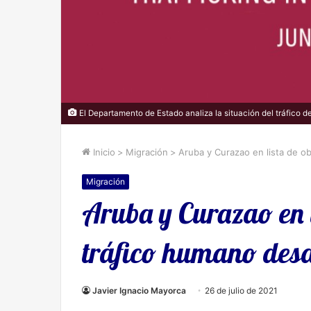
El Departamento de Estado analiza la situación del tráfico d
Inicio
>
Migración
>
Aruba y Curazao en lista de o
Migración
Aruba y Curazao en l
tráfico humano des
Javier Ignacio Mayorca
26 de julio de 2021