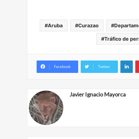
Aruba
Curazao
Departam
Tráfico de pe
Lin
Facebook
Twitter
Javier Ignacio Mayorca