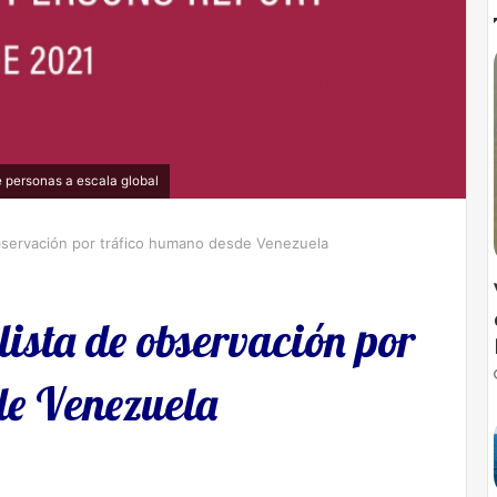
e personas a escala global
bservación por tráfico humano desde Venezuela
ista de observación por
de Venezuela