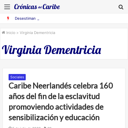
Menú
B
Desestiman pruebas acusatorias contra los cinco deportados de Aruba detenidos en Falcón
Inicio
>
Virginia Dementricia
Virginia Dementricia
Sociales
Caribe Neerlandés celebra 160
años del fin de la esclavitud
promoviendo actividades de
sensibilización y educación