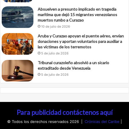
Absuelven a presunto implicado en tragedia
marítima que dejó 15 migrantes venezolanos
muertos rumbo a Curazao
10 de julio de 2026
Aruba y Curazao apoyan el puente aéreo, envían
donaciones y aportan voluntarios para auxiliar a
las víctimas de los terremotos
5 de julio de 2026
Tribunal curazoleño absolvió a un sicario
extraditado desde Venezuela
5 de julio de 2026
Para publicidad contáctenos aquí
© Todos los derechos reservados 2026 |
Crónicas del Caribe
|