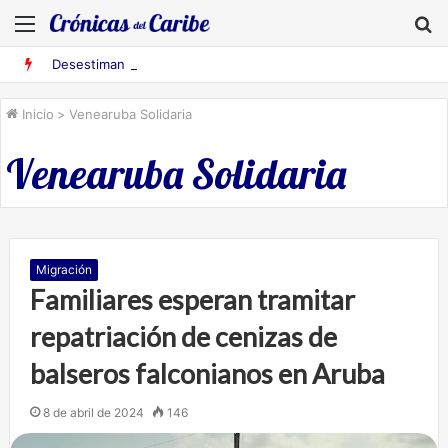
Menú
B
Desestiman pruebas acusatorias contra los cinco deportados de Aruba detenidos en Falcón
Inicio
>
Venearuba Solidaria
Venearuba Solidaria
Migración
Familiares esperan tramitar
repatriación de cenizas de
balseros falconianos en Aruba
8 de abril de 2024
146