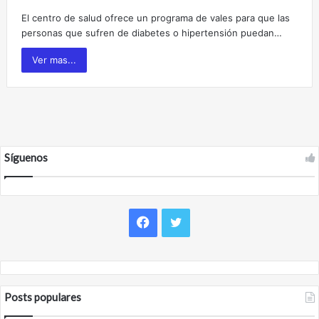
El centro de salud ofrece un programa de vales para que las
personas que sufren de diabetes o hipertensión puedan…
Ver mas...
Síguenos
F
T
a
w
c
i
Posts populares
e
t