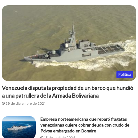
b
t
o
e
o
r
k
Política
Venezuela disputa la propiedad de un barco que hundió
a una patrullera de la Armada Bolivariana
29 de diciembre de 2021
Empresa norteamericana que reparó fragatas
venezolanas quiere cobrar deuda con crudo de
Pdvsa embargado en Bonaire
15 de abril de 2024