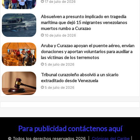
17 de julio de 2026
Absuelven a presunto implicado en tragedia
marítima que dejó 15 migrantes venezolanos
muertos rumbo a Curazao
10 de julio de 2026
Aruba y Curazao apoyan el puente aéreo, envían
donaciones y aportan voluntarios para auxiliar a
las víctimas de los terremotos
5 de julio de 2026
Tribunal curazoleño absolvió a un sicario
extraditado desde Venezuela
5 de julio de 2026
Para publicidad contáctenos aquí
© Todos los derechos reservados 2026 |
Crónicas del Caribe
|