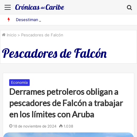
Menú
B
Desestiman pruebas acusatorias contra los cinco deportados de Aruba detenidos en Falcón
Inicio
>
Pescadores de Falcón
Pescadores de Falcón
Economía
Derrames petroleros obligan a
pescadores de Falcón a trabajar
en los límites con Aruba
18 de noviembre de 2024
1.038