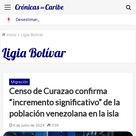
Menú
B
Desestiman pruebas acusatorias contra los cinco deportados de Aruba detenidos en Falcón
Inicio
>
Ligia Bolívar
Ligia Bolívar
Migración
Censo de Curazao confirma
“incremento significativo” de la
población venezolana en la isla
6 de junio de 2024
336