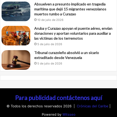
Absuelven a presunto implicado en tragedia
marítima que dejó 15 migrantes venezolanos
muertos rumbo a Curazao
10 de julio de 2026
Aruba y Curazao apoyan el puente aéreo, envían
donaciones y aportan voluntarios para auxiliar a
las víctimas de los terremotos
5 de julio de 2026
Tribunal curazoleño absolvió a un sicario
extraditado desde Venezuela
5 de julio de 2026
Para publicidad contáctenos aquí
© Todos los derechos reservados 2026 |
Crónicas del Caribe
|
Powered by
Witsseo