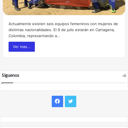
Actualmente existen seis equipos femeninos con mujeres de
distintas nacionalidades. El 9 de julio estarán en Cartagena,
Colombia, representando a…
Ver mas...
Síguenos
F
T
a
w
c
i