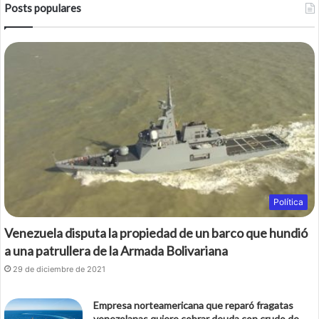
Posts populares
e
t
b
t
o
e
o
r
k
Política
Venezuela disputa la propiedad de un barco que hundió
a una patrullera de la Armada Bolivariana
29 de diciembre de 2021
Empresa norteamericana que reparó fragatas
venezolanas quiere cobrar deuda con crudo de