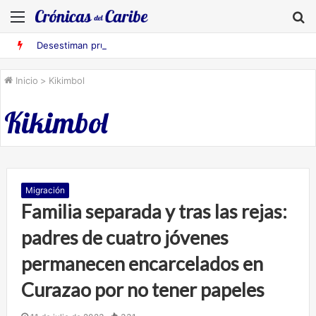
Menú
B
Desestiman pruebas acusatorias contra los cinco deportados de Aruba detenidos en Falcón
Inicio
>
Kikimbol
Kikimbol
Migración
Familia separada y tras las rejas:
padres de cuatro jóvenes
permanecen encarcelados en
Curazao por no tener papeles