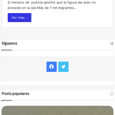
El ministro de Justicia advirtió que la figura del asilo no
procede en la isla Más de 7 mil migrantes…
Ver mas...
Síguenos
F
T
a
w
c
i
Posts populares
e
t
b
t