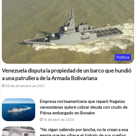
o
e
o
r
k
Política
Venezuela disputa la propiedad de un barco que hundió
a una patrullera de la Armada Bolivariana
29 de diciembre de 2021
Empresa norteamericana que reparó fragatas
venezolanas quiere cobrar deuda con crudo de
Pdvsa embargado en Bonaire
15 de abril de 2024
“No sigan saliendo por lancha, no le crean a esa
gente que les ofrece el trabajo de sus sueños,