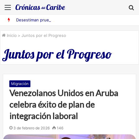
Menú
B
Desestiman pruebas acusatorias contra los cinco deportados de Aruba detenidos en Falcón
Inicio
>
Juntos por el Progreso
Juntos por el Progreso
Migración
Venezolanos Unidos en Aruba
celebra éxito de plan de
integración laboral
3 de febrero de 2026
146