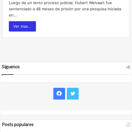
Luego de un lento proceso judicial, Hubert Welvaart fue
sentenciado a 48 meses de prisión por una pesquisa iniciada
en…
Ver mas...
Síguenos
F
T
a
w
c
i
Posts populares
e
t