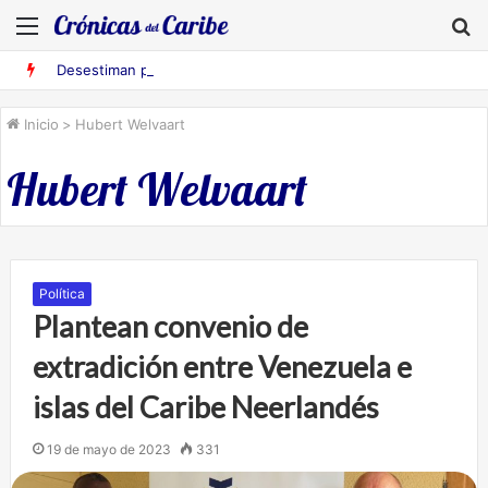
Menú
B
Desestiman pruebas acusatorias contra los cinco deportados de Aruba detenidos en Falcón
Inicio
>
Hubert Welvaart
Hubert Welvaart
Política
Plantean convenio de
extradición entre Venezuela e
islas del Caribe Neerlandés
19 de mayo de 2023
331