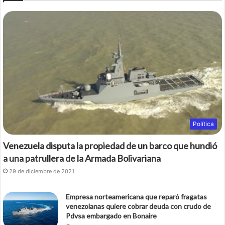
b
t
o
e
o
r
k
Política
Venezuela disputa la propiedad de un barco que hundió
a una patrullera de la Armada Bolivariana
29 de diciembre de 2021
Empresa norteamericana que reparó fragatas
venezolanas quiere cobrar deuda con crudo de
Pdvsa embargado en Bonaire