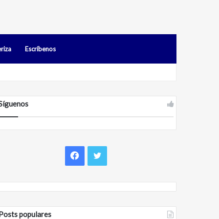
riza
Escríbenos
idos en Falcón
Síguenos
F
T
a
w
c
i
Posts populares
e
t