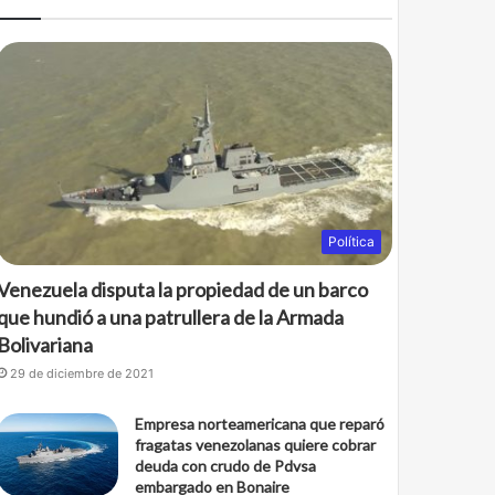
b
t
o
e
o
r
k
Política
Venezuela disputa la propiedad de un barco
que hundió a una patrullera de la Armada
Bolivariana
29 de diciembre de 2021
Empresa norteamericana que reparó
fragatas venezolanas quiere cobrar
deuda con crudo de Pdvsa
embargado en Bonaire