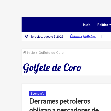
Inicio
Política
Últimas Noticias:
Deses
miércoles, agosto 5 2026
Inicio
>
Golfete de Coro
Golfete de Coro
Economía
Derrames petroleros
obligan a pescadores de