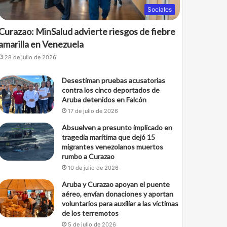
Sociales
Curazao: MinSalud advierte riesgos de fiebre
amarilla en Venezuela
28 de julio de 2026
Desestiman pruebas acusatorias
contra los cinco deportados de
Aruba detenidos en Falcón
17 de julio de 2026
Absuelven a presunto implicado en
tragedia marítima que dejó 15
migrantes venezolanos muertos
rumbo a Curazao
10 de julio de 2026
Aruba y Curazao apoyan el puente
aéreo, envían donaciones y aportan
voluntarios para auxiliar a las víctimas
de los terremotos
5 de julio de 2026