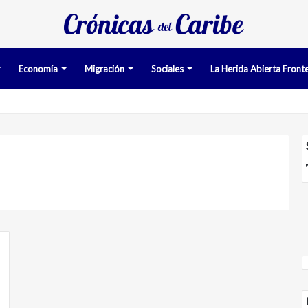
Economía
Migración
Sociales
La Herida Abierta Fronte
timan pruebas acusatorias contra los cinco deportados de Aruba deten