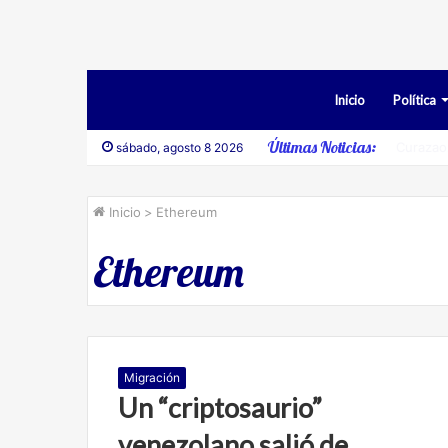
Inicio
Política
Últimas Noticias:
Desesti
sábado, agosto 8 2026
Inicio
>
Ethereum
Ethereum
Migración
Un “criptosaurio”
venezolano salió de