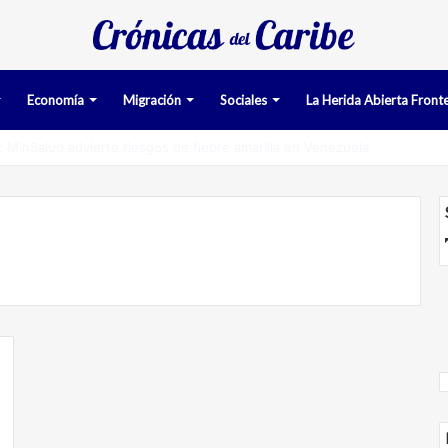
Economía
Migración
Sociales
La Herida Abierta Fronte
man pruebas acusatorias contra los cinco deportados de Aruba detenid