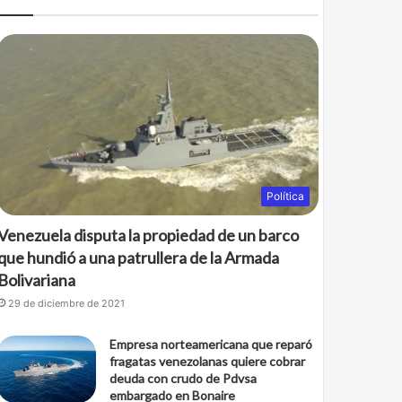
b
t
o
e
o
r
k
Política
Venezuela disputa la propiedad de un barco
que hundió a una patrullera de la Armada
Bolivariana
29 de diciembre de 2021
Empresa norteamericana que reparó
fragatas venezolanas quiere cobrar
deuda con crudo de Pdvsa
embargado en Bonaire