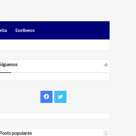
riza
Escríbenos
os en Falcón
Síguenos
F
T
a
w
c
i
Posts populares
e
t