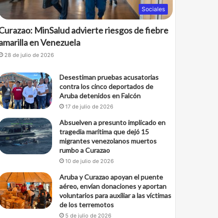
Sociales
Curazao: MinSalud advierte riesgos de fiebre
amarilla en Venezuela
28 de julio de 2026
Desestiman pruebas acusatorias
contra los cinco deportados de
Aruba detenidos en Falcón
17 de julio de 2026
Absuelven a presunto implicado en
tragedia marítima que dejó 15
migrantes venezolanos muertos
rumbo a Curazao
10 de julio de 2026
Aruba y Curazao apoyan el puente
aéreo, envían donaciones y aportan
voluntarios para auxiliar a las víctimas
de los terremotos
5 de julio de 2026