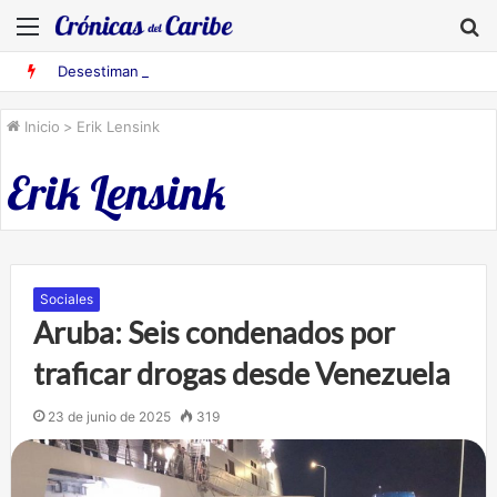
Menú
B
Desestiman pruebas acusatorias contra los cinco deportados de Aruba detenidos en Falcón
Inicio
>
Erik Lensink
Erik Lensink
Sociales
Aruba: Seis condenados por
traficar drogas desde Venezuela
23 de junio de 2025
319