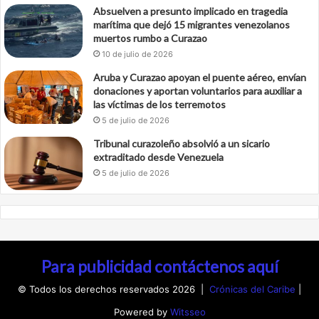
Absuelven a presunto implicado en tragedia
marítima que dejó 15 migrantes venezolanos
muertos rumbo a Curazao
10 de julio de 2026
Aruba y Curazao apoyan el puente aéreo, envían
donaciones y aportan voluntarios para auxiliar a
las víctimas de los terremotos
5 de julio de 2026
Tribunal curazoleño absolvió a un sicario
extraditado desde Venezuela
5 de julio de 2026
Para publicidad contáctenos aquí
© Todos los derechos reservados 2026 |
Crónicas del Caribe
|
Powered by
Witsseo