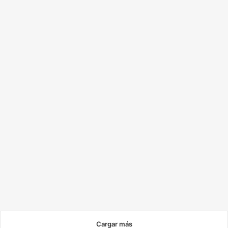
Historias del naufragio: Natalia
regresó hace dos años de
Curazao con el objetivo de
volver con sus papeles en regla
15 de marzo de 2025
1.610
Cargar más