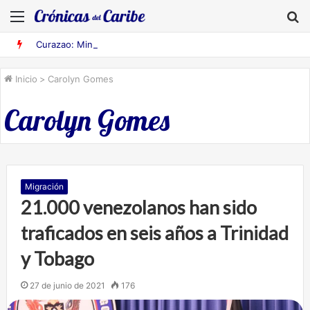
Menú
B
Curazao: MinSalud advierte riesgos de fiebre amarilla en Venezuela
Inicio
>
Carolyn Gomes
Carolyn Gomes
Migración
21.000 venezolanos han sido
traficados en seis años a Trinidad
y Tobago
27 de junio de 2021
176