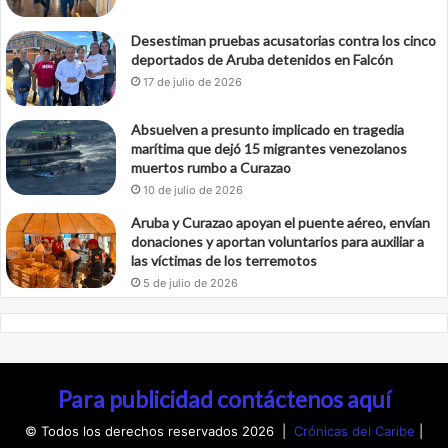
Desestiman pruebas acusatorias contra los cinco
deportados de Aruba detenidos en Falcón
17 de julio de 2026
Absuelven a presunto implicado en tragedia
marítima que dejó 15 migrantes venezolanos
muertos rumbo a Curazao
10 de julio de 2026
Aruba y Curazao apoyan el puente aéreo, envían
donaciones y aportan voluntarios para auxiliar a
las víctimas de los terremotos
5 de julio de 2026
Para publicidad contáctenos aquí
© Todos los derechos reservados 2026 |
Crónicas del Caribe
|