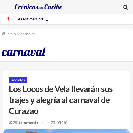
Menú
B
Desestiman pruebas acusatorias contra los cinco deportados de Aruba detenidos en Falcón
Inicio
>
carnaval
carnaval
Sociales
Los Locos de Vela llevarán sus
trajes y alegría al carnaval de
Curazao
28 de noviembre de 2023
151