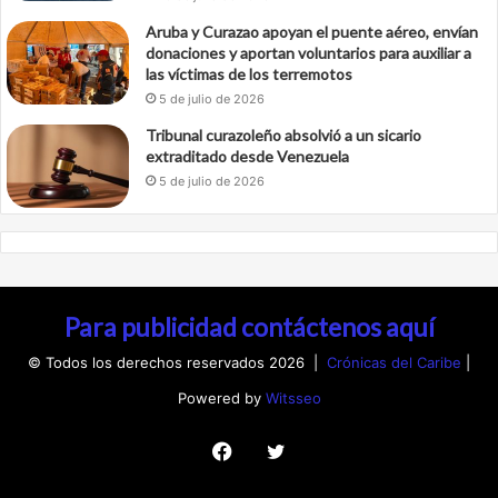
Aruba y Curazao apoyan el puente aéreo, envían
donaciones y aportan voluntarios para auxiliar a
las víctimas de los terremotos
5 de julio de 2026
Tribunal curazoleño absolvió a un sicario
extraditado desde Venezuela
5 de julio de 2026
Para publicidad contáctenos aquí
© Todos los derechos reservados 2026 |
Crónicas del Caribe
|
Powered by
Witsseo
Facebook
Twitter