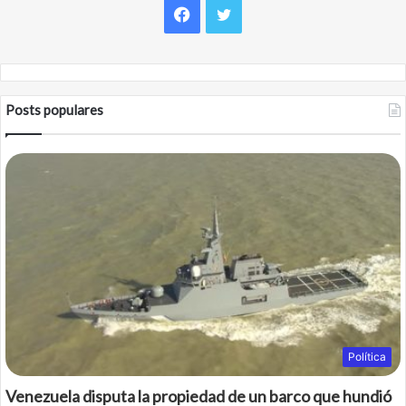
F
T
a
w
c
i
Posts populares
e
t
b
t
o
e
o
r
k
Política
Venezuela disputa la propiedad de un barco que hundió