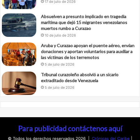
17 de julio de 2026
Absuelven a presunto implicado en tragedia
marítima que dejó 15 migrantes venezolanos
muertos rumbo a Curazao
10 de julio de 2026
Aruba y Curazao apoyan el puente aéreo, envían
donaciones y aportan voluntarios para auxiliar a
las víctimas de los terremotos
5 de julio de 2026
Tribunal curazoleño absolvió a un sicario
extraditado desde Venezuela
5 de julio de 2026
Para publicidad contáctenos aquí
© Todos los derechos reservados 2026 |
Crónicas del Caribe
|