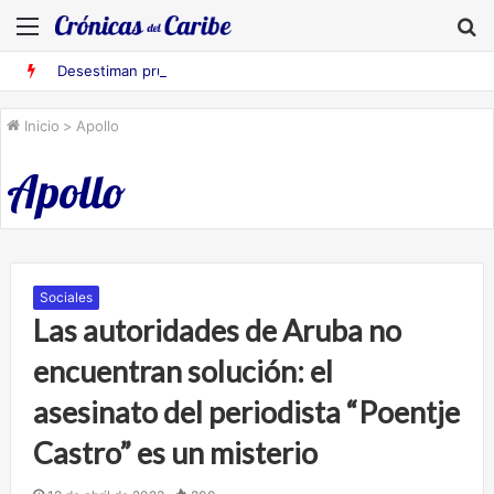
Menú
B
Desestiman pruebas acusatorias contra los cinco deportados de Aruba detenidos en Falcón
Inicio
>
Apollo
Apollo
Sociales
Las autoridades de Aruba no
encuentran solución: el
asesinato del periodista “Poentje
Castro” es un misterio