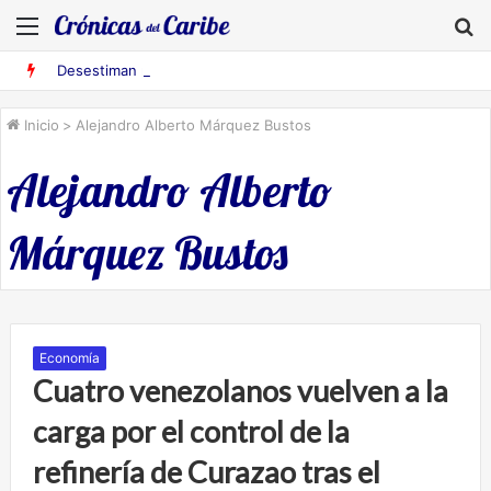
Menú
B
Desestiman pruebas acusatorias contra los cinco deportados de Aruba detenidos en Falcón
Inicio
>
Alejandro Alberto Márquez Bustos
Alejandro Alberto
Márquez Bustos
Economía
Cuatro venezolanos vuelven a la
carga por el control de la
refinería de Curazao tras el