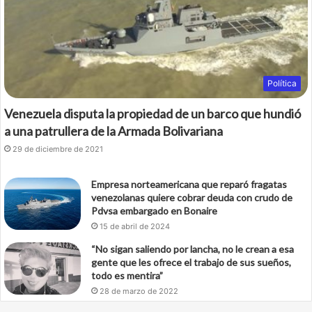
k
Política
Venezuela disputa la propiedad de un barco que hundió
a una patrullera de la Armada Bolivariana
29 de diciembre de 2021
Empresa norteamericana que reparó fragatas
venezolanas quiere cobrar deuda con crudo de
Pdvsa embargado en Bonaire
15 de abril de 2024
“No sigan saliendo por lancha, no le crean a esa
gente que les ofrece el trabajo de sus sueños,
todo es mentira”
28 de marzo de 2022