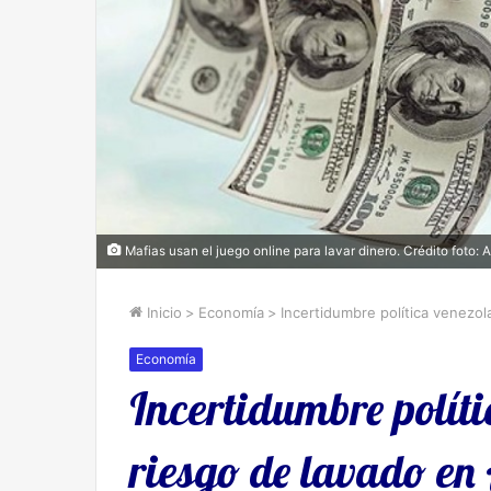
Mafias usan el juego online para lavar dinero. Crédito foto:
Inicio
>
Economía
>
Incertidumbre política venezol
Economía
Incertidumbre políti
riesgo de lavado en