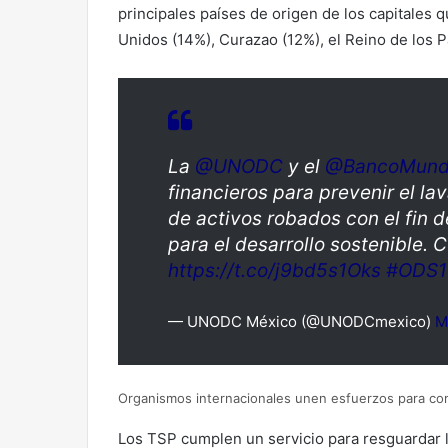
principales países de origen de los capitales 
Unidos (14%), Curazao (12%), el Reino de los P
La
@UNODC
y el
@BancoMund
financieros para prevenir el lav
de activos robados con el fin 
para el desarrollo sostenible. 
https://t.co/j9bd5s1Oks
#ODS1
— UNODC México (@UNODCmexico)
M
Organismos internacionales unen esfuerzos para com
Los TSP cumplen un servicio para resguardar la