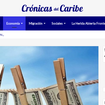
Economía
Migración
Sociales
La Herida Abierta Fronte
man pruebas acusatorias contra los cinco deportados de Aruba detenid