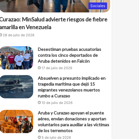
Sociales
Curazao: MinSalud advierte riesgos de fiebre
amarilla en Venezuela
28 de julio de 2026
Desestiman pruebas acusatorias
contra los cinco deportados de
Aruba detenidos en Falcón
17 de julio de 2026
Absuelven a presunto implicado en
tragedia marítima que dejó 15
migrantes venezolanos muertos
rumbo a Curazao
10 de julio de 2026
Aruba y Curazao apoyan el puente
aéreo, envían donaciones y aportan
voluntarios para auxiliar a las víctimas
de los terremotos
5 de julio de 2026