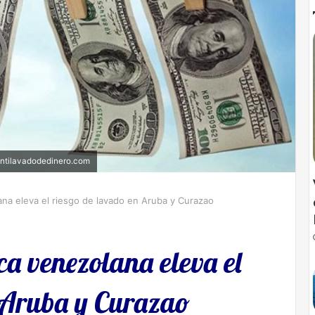
 Antilavadodedinero.com
ana eleva el riesgo de lavado en Aruba y Curazao
ca venezolana eleva el
 Aruba y Curazao