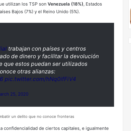
que utilizan los TSP son
Venezuela (18%)
, Estados
aíses Bajos (7%) y el Reino Unido (5%).
ial
trabajan con países y centros
ado de dinero y facilitar la devolución
de que estos puedan ser utilizados
Conoce otras alianzas:
6
pic.twitter.com/hNq0ifFiV4
arch 25, 2020
batir un delito que no conoce fronteras
 confidencialidad de ciertos capitales, e igualmente