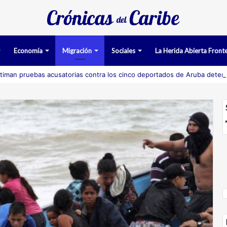
Economía
Migración
Sociales
La Herida Abierta Fronte
timan pruebas acusatorias contra los cinco deportados de Aruba deten