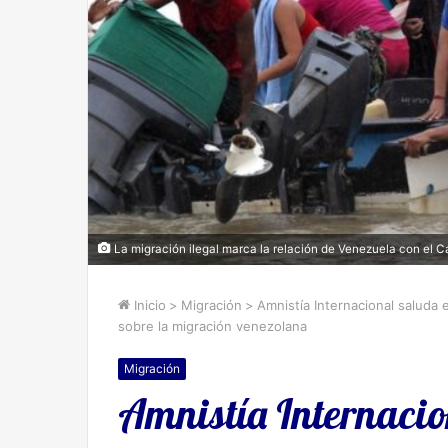
La migración ilegal marca la relación de Venezuela con el 
Inicio
>
Migración
>
Amnistía Internacional saluda 
sobre la migración venezolana
Migración
Amnistía Internacio