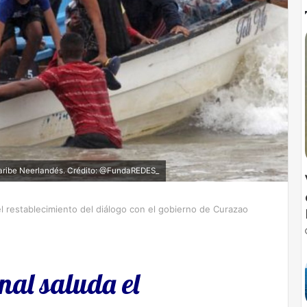
Caribe Neerlandés. Crédito: @FundaREDES_
el restablecimiento del diálogo con el gobierno de Curazao
nal saluda el