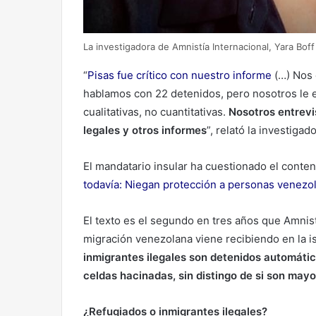
La investigadora de Amnistía Internacional, Yara Boff
“
Pisas fue crítico con nuestro informe
(…) Nos 
hablamos con 22 detenidos, pero nosotros le 
cualitativas, no cuantitativas.
Nosotros entrevi
legales y otros informes
”, relató la investiga
El mandatario insular ha cuestionado el conten
todavía: Niegan protección a personas venezo
El texto es el segundo en tres años que Amnistí
migración venezolana viene recibiendo en la i
inmigrantes ilegales son detenidos automátic
celdas hacinadas, sin distingo de si son may
¿Refugiados o inmigrantes ilegales?