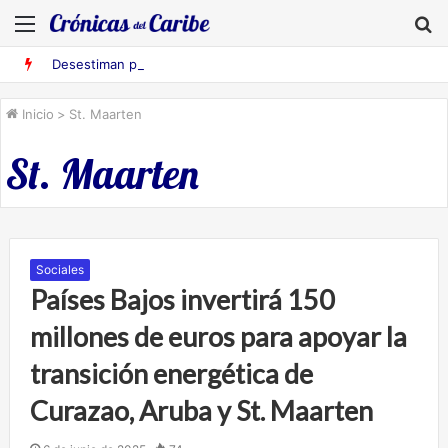
Menú
B
Desestiman pruebas acusatorias contra los cinco deportados de Aruba detenidos en Falcón
Inicio
>
St. Maarten
St. Maarten
Sociales
Países Bajos invertirá 150
millones de euros para apoyar la
transición energética de
Curazao, Aruba y St. Maarten