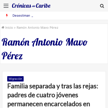
Menú
B
Desestiman pruebas acusatorias contra los cinco deportados de Aruba detenidos en Falcón
Inicio
>
Ramón Antonio Mavo Pérez
Ramón Antonio Mavo
Pérez
Migración
Familia separada y tras las rejas:
padres de cuatro jóvenes
permanecen encarcelados en