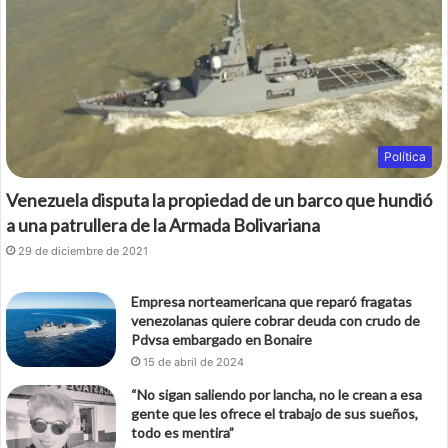
o
r
k
Política
Venezuela disputa la propiedad de un barco que hundió
a una patrullera de la Armada Bolivariana
29 de diciembre de 2021
Empresa norteamericana que reparó fragatas
venezolanas quiere cobrar deuda con crudo de
Pdvsa embargado en Bonaire
15 de abril de 2024
“No sigan saliendo por lancha, no le crean a esa
gente que les ofrece el trabajo de sus sueños,
todo es mentira”