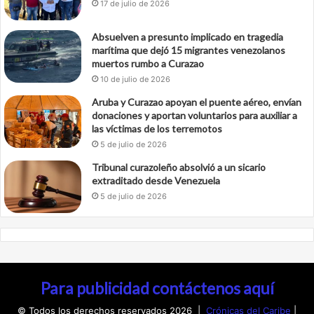
17 de julio de 2026
Absuelven a presunto implicado en tragedia
marítima que dejó 15 migrantes venezolanos
muertos rumbo a Curazao
10 de julio de 2026
Aruba y Curazao apoyan el puente aéreo, envían
donaciones y aportan voluntarios para auxiliar a
las víctimas de los terremotos
5 de julio de 2026
Tribunal curazoleño absolvió a un sicario
extraditado desde Venezuela
5 de julio de 2026
Para publicidad contáctenos aquí
© Todos los derechos reservados 2026 |
Crónicas del Caribe
|