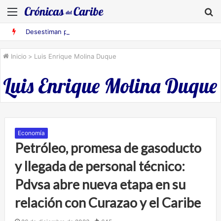
Menú
B
Desestiman pruebas acusatorias contra los cinco deportados de Aruba detenidos en Falcón
Inicio
>
Luis Enrique Molina Duque
Luis Enrique Molina Duque
Economía
Petróleo, promesa de gasoducto
y llegada de personal técnico:
Pdvsa abre nueva etapa en su
relación con Curazao y el Caribe