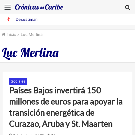
Menú
B
Desestiman pruebas acusatorias contra los cinco deportados de Aruba detenidos en Falcón
Inicio
>
Luc Merlina
Luc Merlina
Sociales
Países Bajos invertirá 150
millones de euros para apoyar la
transición energética de
Curazao, Aruba y St. Maarten