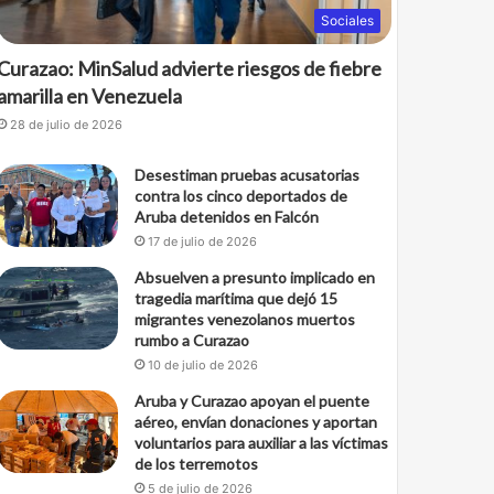
Sociales
Curazao: MinSalud advierte riesgos de fiebre
amarilla en Venezuela
28 de julio de 2026
Desestiman pruebas acusatorias
contra los cinco deportados de
Aruba detenidos en Falcón
17 de julio de 2026
Absuelven a presunto implicado en
tragedia marítima que dejó 15
migrantes venezolanos muertos
rumbo a Curazao
10 de julio de 2026
Aruba y Curazao apoyan el puente
aéreo, envían donaciones y aportan
voluntarios para auxiliar a las víctimas
de los terremotos
5 de julio de 2026