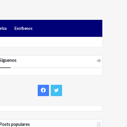
riza
Escríbenos
s en Falcón
Síguenos
F
T
a
w
c
i
Posts populares
e
t