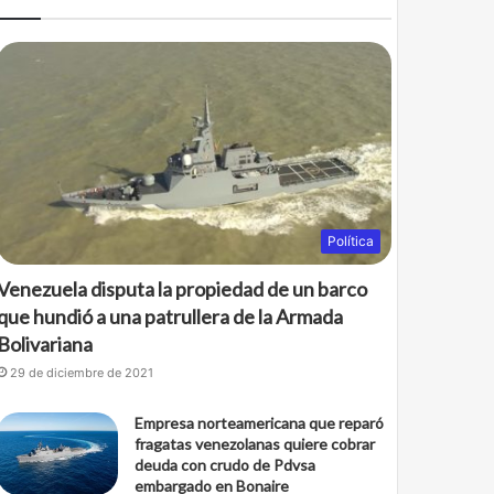
b
t
o
e
o
r
k
Política
Venezuela disputa la propiedad de un barco
que hundió a una patrullera de la Armada
Bolivariana
29 de diciembre de 2021
Empresa norteamericana que reparó
fragatas venezolanas quiere cobrar
deuda con crudo de Pdvsa
embargado en Bonaire