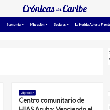
Economía
Migración
Sociales
La Herida Abierta Fronte
an pruebas acusatorias contra los cinco deportados de Aruba detenido
Migración
Centro comunitario de
HIAS Aruba: Venciendo el