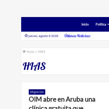
Inicio
Política
Últimas Noticias:
Desestim
jueves, agosto 6 2026
Inicio
>
HIAS
HIAS
Migración
OIM abre en Aruba una
clínica gratuita que