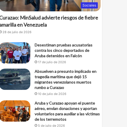
Sociales
Curazao: MinSalud advierte riesgos de fiebre
amarilla en Venezuela
28 de julio de 2026
Desestiman pruebas acusatorias
contra los cinco deportados de
Aruba detenidos en Falcón
17 de julio de 2026
Absuelven a presunto implicado en
tragedia marítima que dejó 15
migrantes venezolanos muertos
rumbo a Curazao
10 de julio de 2026
Aruba y Curazao apoyan el puente
aéreo, envían donaciones y aportan
voluntarios para auxiliar a las víctimas
de los terremotos
5 de julio de 2026