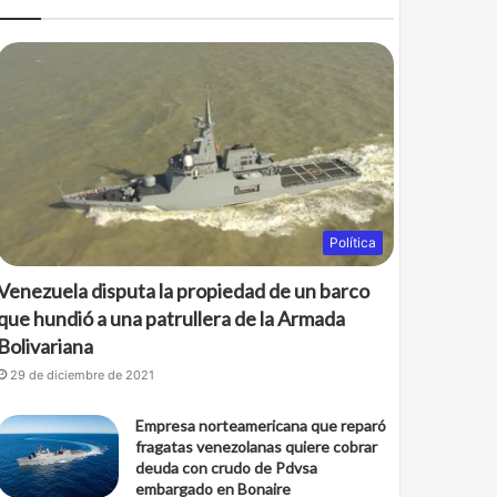
b
t
o
e
o
r
k
Política
Venezuela disputa la propiedad de un barco
que hundió a una patrullera de la Armada
Bolivariana
29 de diciembre de 2021
Empresa norteamericana que reparó
fragatas venezolanas quiere cobrar
deuda con crudo de Pdvsa
embargado en Bonaire