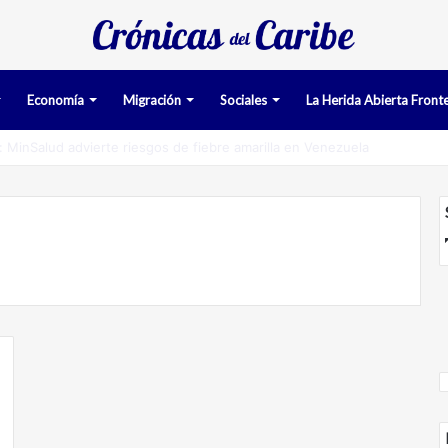
Economía
Migración
Sociales
La Herida Abierta Fronte
man pruebas acusatorias contra los cinco deportados de Aruba detenid