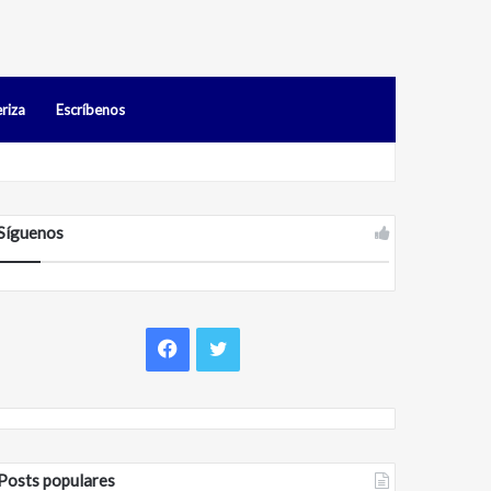
riza
Escríbenos
os en Falcón
Síguenos
F
T
a
w
c
i
Posts populares
e
t