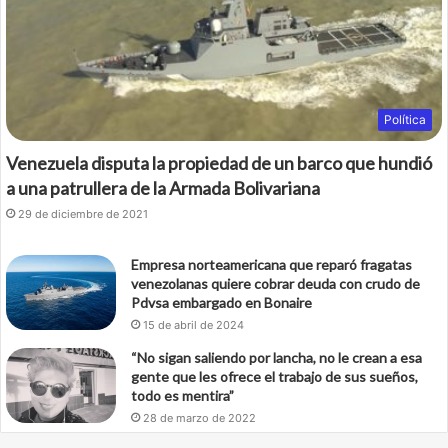
k
Política
Venezuela disputa la propiedad de un barco que hundió
a una patrullera de la Armada Bolivariana
29 de diciembre de 2021
Empresa norteamericana que reparó fragatas
venezolanas quiere cobrar deuda con crudo de
Pdvsa embargado en Bonaire
15 de abril de 2024
“No sigan saliendo por lancha, no le crean a esa
gente que les ofrece el trabajo de sus sueños,
todo es mentira”
28 de marzo de 2022