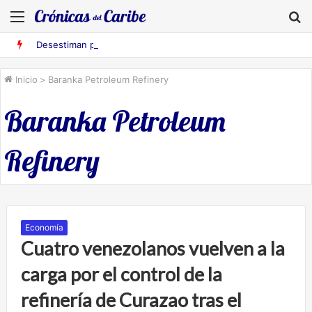
Menú
B
Desestiman pruebas acusatorias contra los cinco deportados de Aruba detenidos en Falcón
Inicio
>
Baranka Petroleum Refinery
Baranka Petroleum
Refinery
Economía
Cuatro venezolanos vuelven a la
carga por el control de la
refinería de Curazao tras el