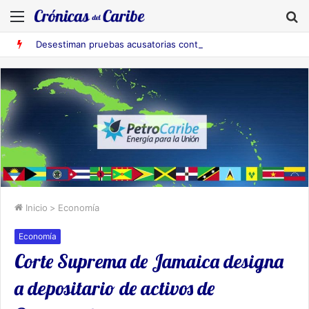
Menú
B
Desestiman pruebas acusatorias contra los cinco deportados de Aruba detenidos en Falcón
Inicio
>
Economía
Economía
Corte Suprema de Jamaica designa
a depositario de activos de