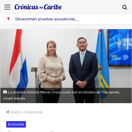
Menú
B
Desestiman pruebas acusatorias contra los cinco deportados de Aruba detenidos en Falcón
La primera ministra Wever-Croes junto con el ministro de Transporte,
Ursell Arends
Inicio
>
Economía
Economía